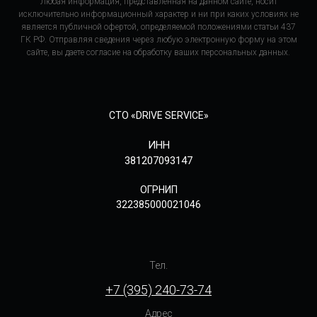
Любая информация, представленная на данном сайте, носит
исключительно информационный характер и ни при каких условиях не
является публичной офертой, определяемой положениями статьи 437
ГК РФ. Отправляя сведения через любую электронную форму на этом
сайте, вы даете согласие на обработку ваших персональных данных.
СТО «DRIVE SERVICE»
ИНН
381207093147
ОГРНИП
322385000021046
Тел.
+7 (395) 240-73-74
Адрес