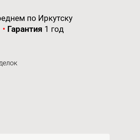
реднем по Иркутску
и
•
Гарантия
1 год
делок