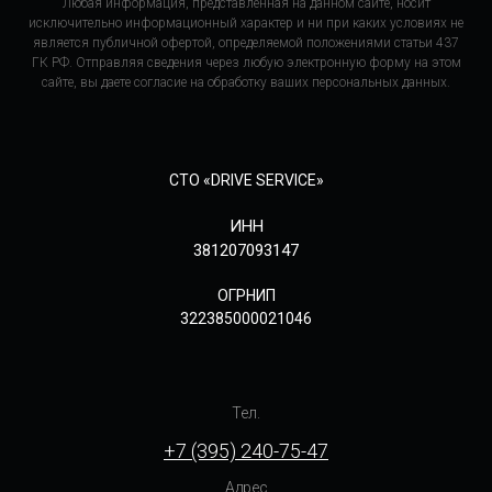
Любая информация, представленная на данном сайте, носит
исключительно информационный характер и ни при каких условиях не
является публичной офертой, определяемой положениями статьи 437
ГК РФ. Отправляя сведения через любую электронную форму на этом
сайте, вы даете согласие на обработку ваших персональных данных.
СТО «DRIVE SERVICE»
ИНН
381207093147
ОГРНИП
322385000021046
Тел.
+7 (395) 240-75-47
Адрес