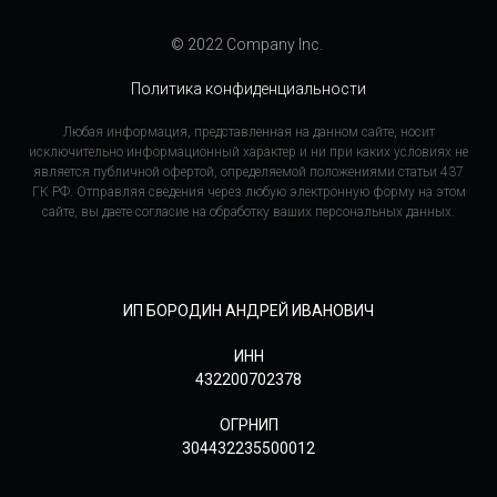
© 2022 Company Inc.
Политика конфиденциальности
Любая информация, представленная на данном сайте, носит
исключительно информационный характер и ни при каких условиях не
является публичной офертой, определяемой положениями статьи 437
ГК РФ. Отправляя сведения через любую электронную форму на этом
сайте, вы даете согласие на обработку ваших персональных данных.
ИП БОРОДИН АНДРЕЙ ИВАНОВИЧ
ИНН
432200702378
ОГРНИП
304432235500012