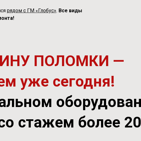
мся
рядом с ГМ «Глобус»
.
Все виды
онта!
ИНУ ПОЛОМКИ —
ем уже сегодня!
альном оборудова
со стажем более 2