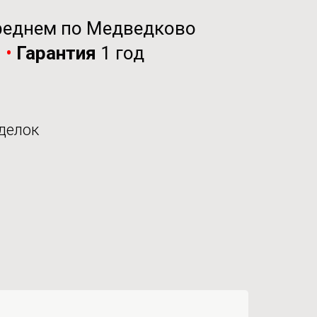
реднем по Медведково
и
•
Гарантия
1 год
делок