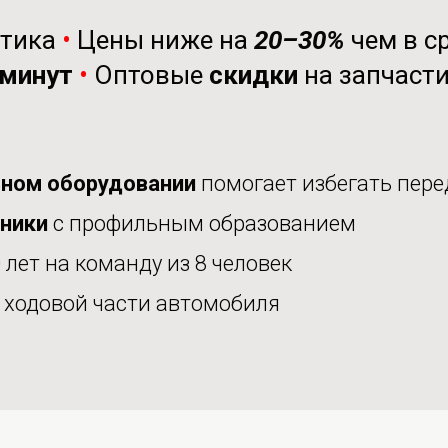
стика
•
Цены ниже на
20–30%
чем в с
минут
•
Оптовые
скидки
на запчаст
ном оборудовании
помогает избегать пере
аники
с профильным образованием
 лет на команду из 8 человек
е
ходовой части автомобиля